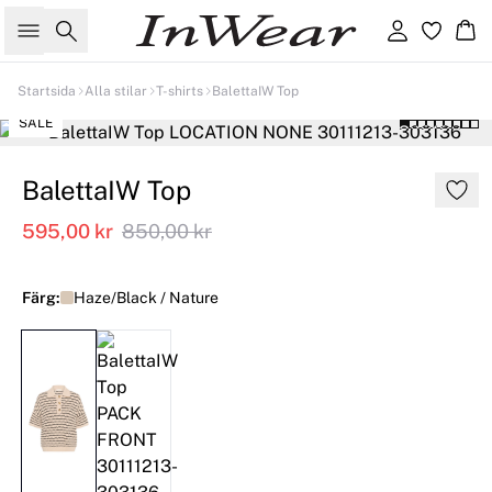
Sök
Logga in
Ko
Startsida
Alla stilar
T-shirts
BalettaIW Top
SALE
BalettaIW Top
595,00 kr
850,00 kr
Färg:
Haze/Black / Nature