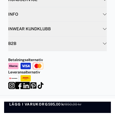
INFO
INWEAR KUNDKLUBB
B2B
Betalningsalternativ
Leveransalternativ
LÄGG I VARUKORG
Integritetspolicy
595,00 kr
850,00 kr
Villkor
LÄGG I VARUKORG
©
DK Company Online AB
2026