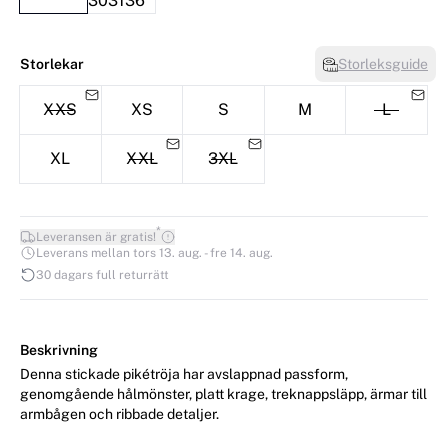
Storlekar
Storleksguide
XXS
XS
S
M
L
XL
XXL
3XL
*
Leveransen är gratis!
Leverans mellan tors 13. aug. - fre 14. aug.
30 dagars full returrätt
Beskrivning
Denna stickade pikétröja har avslappnad passform,
genomgående hålmönster, platt krage, treknappsläpp, ärmar till
armbågen och ribbade detaljer.