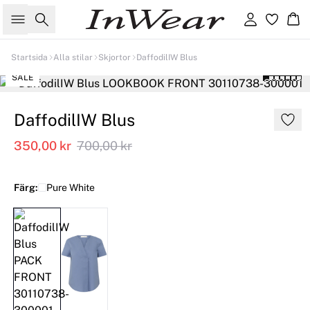
Sök
Logga in
Ko
Startsida
Alla stilar
Skjortor
DaffodilIW Blus
SALE
DaffodilIW Blus
350,00 kr
700,00 kr
Färg:
Pure White