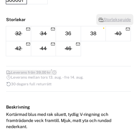
Storlekar
Storleksguide
32
34
36
38
40
42
44
46
*
Leverans från 39,00 kr
Leverans mellan tors 13. aug. - fre 14. aug.
30 dagars full returrätt
Beskrivning
Kortärmad blus med rak siluett, tydlig V-ringning och
framträdande veck framtill. Mjuk, matt yta och rundad
nederkant.