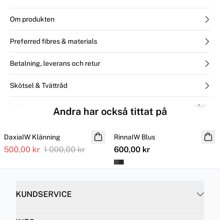
Om produkten
Preferred fibres & materials
Betalning, leverans och retur
Skötsel & Tvättråd
Previous slide
Next s
Andra har också tittat på
SALE
DaxiaIW Klänning
RinnaIW Blus
500,00 kr
1 000,00 kr
600,00 kr
KUNDSERVICE