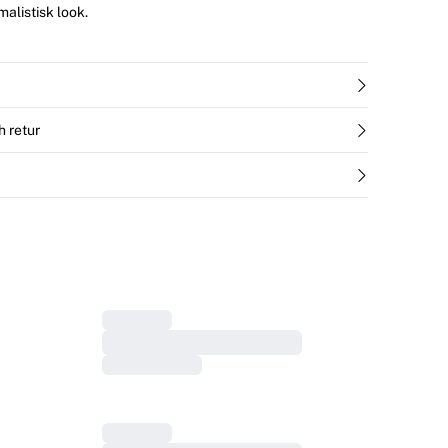
malistisk look.
h retur