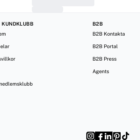
 KUNDKLUBB
B2B
lem
B2B Kontakta
delar
B2B Portal
illkor
B2B Press
Agents
 medlemsklubb