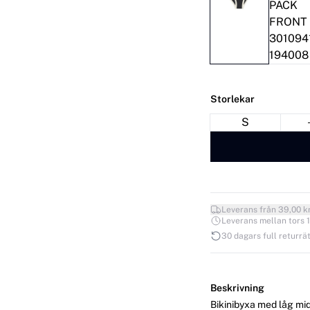
Storlekar
S
Leverans från 39,00 k
Leverans mellan tors 13
30 dagars full returrät
Beskrivning
Bikinibyxa med låg mid