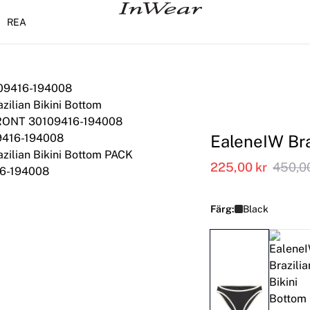
REA
EaleneIW Bra
225,00 kr
450,00
Färg:
Black