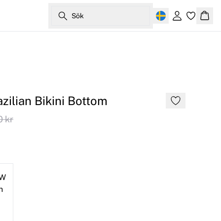
Sök
Logga in
Korg
zilian Bikini Bottom
 kr