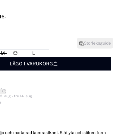
Storleksguide
M
L
LÄGG I VARUKORG
*
r
. aug. - fre 14. aug.
t
ja och markerad kontrastkant. Slät yta och stilren form