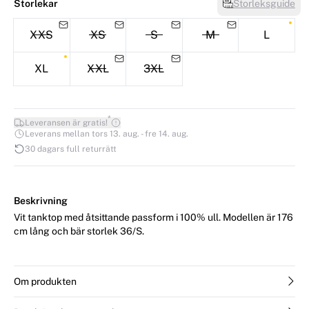
Storlekar
Storleksguide
XXS
XS
S
M
L
XL
XXL
3XL
*
Leveransen är gratis!
Leverans mellan tors 13. aug. - fre 14. aug.
30 dagars full returrätt
Beskrivning
Vit tanktop med åtsittande passform i 100% ull. Modellen är 176
cm lång och bär storlek 36/S.
Om produkten