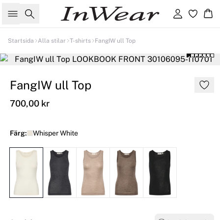
Sök
Logga in
Ko
Startsida
Alla stilar
T-shirts
FangIW ull Top
FangIW ull Top
700,00 kr
Färg:
Whisper White