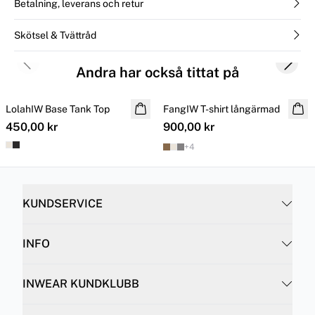
Betalning, leverans och retur
Skötsel & Tvättråd
Previous slide
Next s
Andra har också tittat på
LolahIW Base Tank Top
FangIW T-shirt långärmad
450,00 kr
900,00 kr
+
4
KUNDSERVICE
INFO
INWEAR KUNDKLUBB