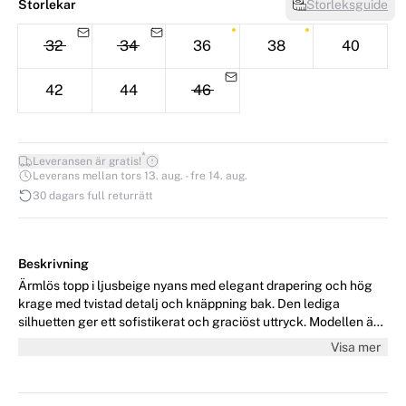
Storlekar
Storleksguide
32
34
36
38
40
42
44
46
*
Leveransen är gratis!
Leverans mellan tors 13. aug. - fre 14. aug.
30 dagars full returrätt
Beskrivning
Ärmlös topp i ljusbeige nyans med elegant drapering och hög
krage med tvistad detalj och knäppning bak. Den lediga
silhuetten ger ett sofistikerat och graciöst uttryck. Modellen är
176 cm lång och bär storlek 36/S.
Visa mer