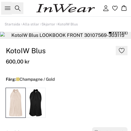
Sök
Logga in
Ko
Startsida
Alla stilar
Skjortor
KotoIW Blus
KotoIW Blus
600,00 kr
Färg:
Champagne / Gold