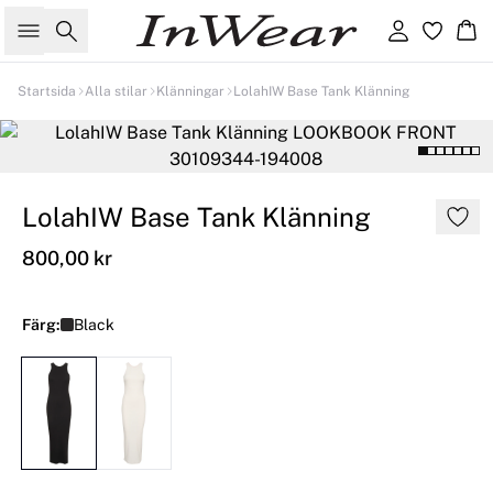
Sök
Logga in
Ko
Startsida
Alla stilar
Klänningar
LolahIW Base Tank Klänning
LolahIW Base Tank Klänning
800,00 kr
Färg:
Black