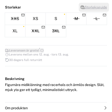
Storlekar
Storleksguide
XXS
XS
S
M
L
XL
XXL
3XL
*
Leveransen är gratis!
Leverans mellan ons 12. aug. - tors 13. aug.
30 dagars full returrätt
Beskrivning
Figurnära midiklänning med racerhals och ärmlös design. Slät,
mjuk yta ger ett tydligt, minimalistiskt uttryck.
Om produkten