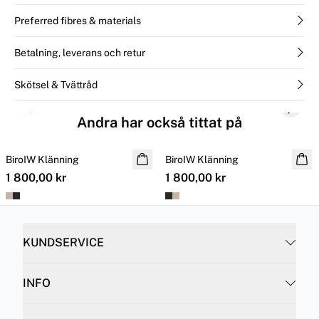
Preferred fibres & materials
Betalning, leverans och retur
Skötsel & Tvättråd
Previous slide
Next s
Andra har också tittat på
BiroIW Klänning
BiroIW Klänning
1 800,00 kr
1 800,00 kr
KUNDSERVICE
INFO