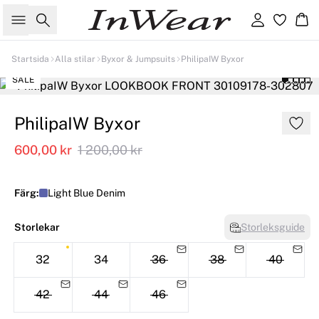
Sök
Logga in
Ko
Startsida
Alla stilar
Byxor & Jumpsuits
PhilipaIW Byxor
SALE
PhilipaIW Byxor
600,00 kr
1 200,00 kr
Färg:
Light Blue Denim
Storlekar
Storleksguide
32
34
36
38
40
42
44
46