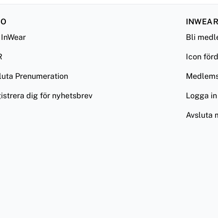
FO
INWEAR
InWear
Bli med
R
Icon för
luta Prenumeration
Medlemsv
istrera dig för nyhetsbrev
Logga in
Avsluta