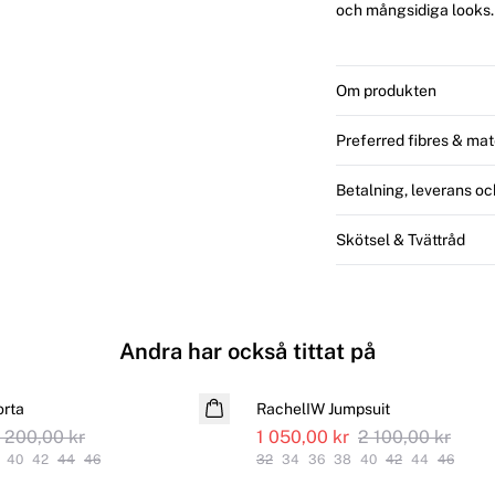
och mångsidiga looks.
Om produkten
Preferred fibres & mat
Betalning, leverans oc
Skötsel & Tvättråd
Andra har också tittat på
SALE
orta
RachelIW Jumpsuit
1 200,00 kr
1 050,00 kr
2 100,00 kr
40
42
44
46
32
34
36
38
40
42
44
46