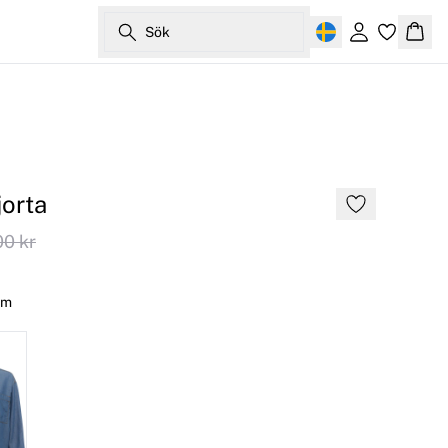
Sök
Logga in
Korg
jorta
00 kr
im