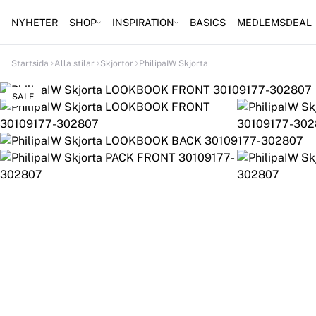
NYHETER
SHOP
INSPIRATION
BASICS
MEDLEMSDEAL
Startsida
Alla stilar
Skjortor
PhilipaIW Skjorta
SALE