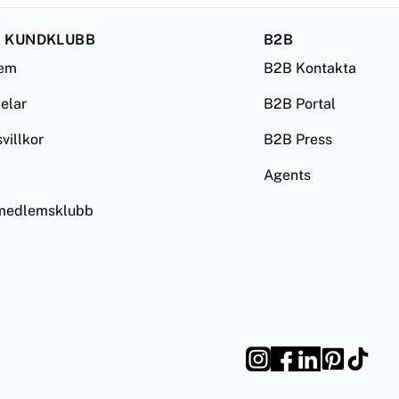
 KUNDKLUBB
B2B
lem
B2B Kontakta
delar
B2B Portal
illkor
B2B Press
Agents
 medlemsklubb