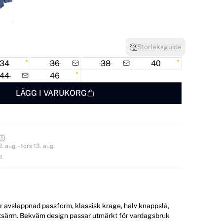
Storleksguide
34
36
38
40
44
46
LÄGG I VARUKORG
 aug. - tors 13. aug.
t
r avslappnad passform, klassisk krage, halv knappslå,
rtsärm. Bekväm design passar utmärkt för vardagsbruk