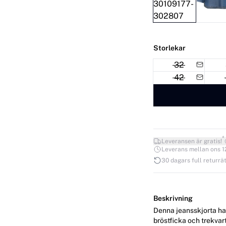
Storlekar
32
42
*
Leveransen är gratis!
Leverans mellan ons 12.
30 dagars full returrät
Beskrivning
Denna jeansskjorta ha
bröstficka och trekva