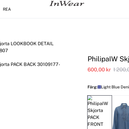
REA
PhilipaIW Sk
600,00 kr
1 200,
Färg:
Light Blue Den