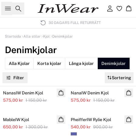
Sök
Logga in
Ko
30 DAGARS FULL RETURRÄTT
Startsida
Alla stilar
Kjol
Denimkjolar
Denimkjolar
Alla Kjolar
Korta kjolar
Långa kjolar
Denimkjolar
L
Filter
Sortering
SALE
SALE
NanasIW Denim Kjol
NanaIW Denim Kjol
575,00 kr
1 150,00 kr
575,00 kr
1 150,00 kr
SALE
SALE
MableIW Kjol
PheifferIW Rylie Kjol
650,00 kr
1 300,00 kr
540,00 kr
900,00 kr