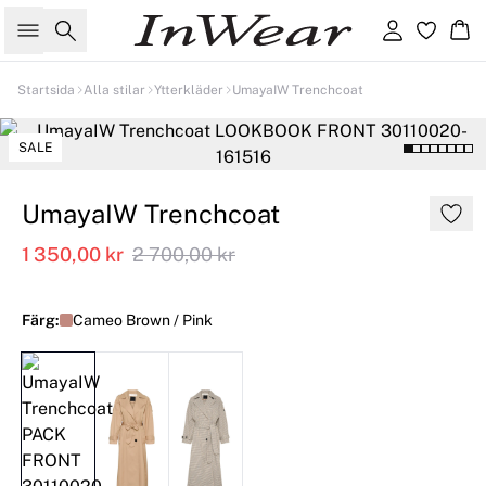
Sök
Logga in
Ko
Startsida
Alla stilar
Ytterkläder
UmayaIW Trenchcoat
SALE
UmayaIW Trenchcoat
1 350,00 kr
2 700,00 kr
Färg:
Cameo Brown / Pink