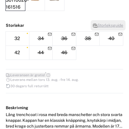
Storlekar
Storleksguide
32
34
36
38
40
42
44
46
*
Leveransen är gratis!
Leverans mellan tors 13. aug. - fre 14. aug.
30 dagars full returrätt
Beskrivning
Lång trenchcoat i rosa med breda manschetter och stora svarta
knappar. Kappan har en klassisk knäppning, knytskärp i midjan,
bred krage och justerbara remmar på ärmarna. Modellen är 177