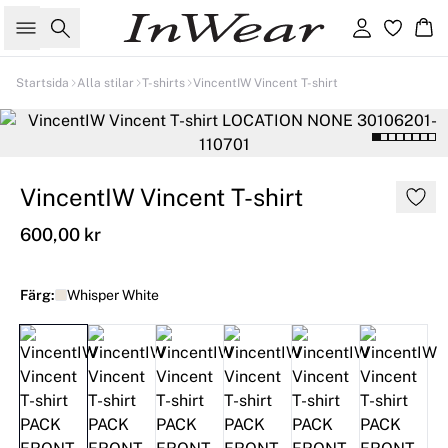
Sök
Logga in
Ko
Startsida
Alla stilar
T-shirts
VincentIW Vincent T-shirt
VincentIW Vincent T-shirt
600,00 kr
Färg:
Whisper White