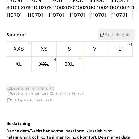
Storlekar
Storleksguide
XXS
XS
S
M
L
XL
XXL
3XL
*
Leveransen är gratis!
Leverans mellan tors 13. aug. - fre 14. aug.
30 dagars full returrätt
Beskrivning
Denna dam-T-shirt har normal passform, klassisk rund
halsringning och korta ärmar för hög komfort. Den mångsidiga