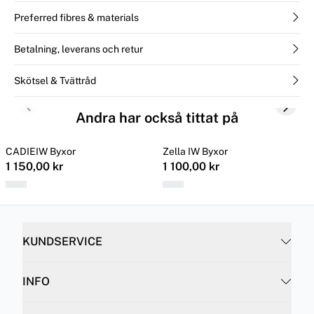
Preferred fibres & materials
Betalning, leverans och retur
Skötsel & Tvättråd
Previous slide
Next s
Andra har också tittat på
CADIEIW Byxor
Zella IW Byxor
1 150,00 kr
1 100,00 kr
KUNDSERVICE
INFO