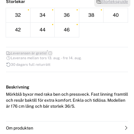
Storlekar
Storleksguide
32
34
36
38
40
42
44
46
*
Leveransen är gratis!
Leverans mellan tors 13. aug. - fre 14. aug.
30 dagars full returrätt
Beskrivning
Mörkblå byxor med raka ben och pressveck. Fast linning framtill
och resår baktill för extra komfort. Enkla och tidlösa. Modellen
är 176 cm lång och bär storlek 36/S.
Om produkten