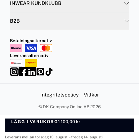
INWEAR KUNDKLUBB
B2B
Betalningsalternativ
Leveransalternativ
Integritetspolicy
Villkor
©
DK Company Online AB
2026
LÄGG I VARUKORG
1 100,00 kr
LÄGG I VARUKORG
Leverans mellan torsdag 13. augusti - fredag 14. augusti