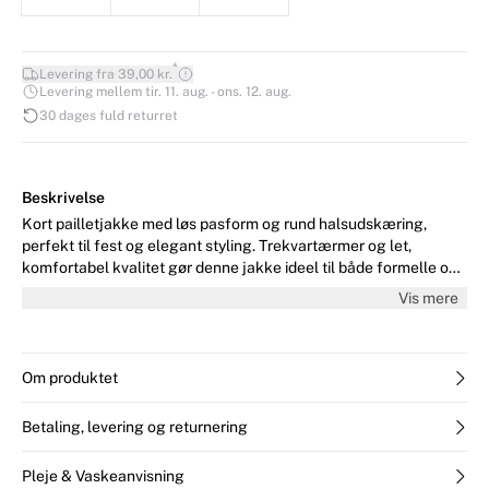
*
Levering fra 39,00 kr.
Levering mellem tir. 11. aug. - ons. 12. aug.
30 dages fuld returret
Beskrivelse
Kort pailletjakke med løs pasform og rund halsudskæring,
perfekt til fest og elegant styling. Trekvartærmer og let,
komfortabel kvalitet gør denne jakke ideel til både formelle og
afslappede anledninger.
Vis mere
Om produktet
Betaling, levering og returnering
Pleje & Vaskeanvisning