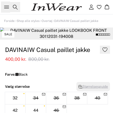
Søg
Log ind
Kur
Forside
Shop alle styles
Overtøj
DAVINAIW Casual paillet jakke
SALE
DAVINAIW Casual paillet jakke
400,00 kr.
800,00 kr.
Farve:
Black
Vælg størrelse
Størrelsesguide
32
34
36
38
40
42
44
46