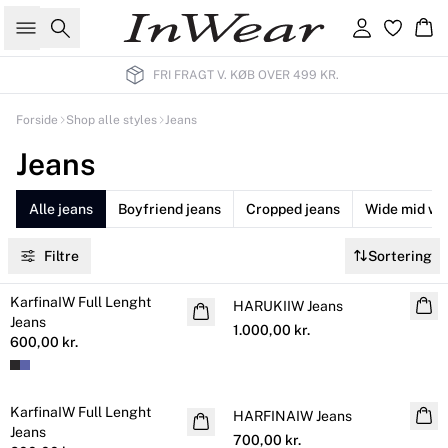
Søg
Log ind
Kur
FRI FRAGT V. KØB OVER 499 KR.
Forside
Shop alle styles
Jeans
Jeans
Alle jeans
Boyfriend jeans
Cropped jeans
Wide mid wai
Filtre
Sortering
KarfinaIW Full Lenght
NYHED
HARUKIIW Jeans
NYHED
Jeans
1.000,00 kr.
600,00 kr.
KarfinaIW Full Lenght
NYHED
HARFINAIW Jeans
NYHED
Jeans
700,00 kr.