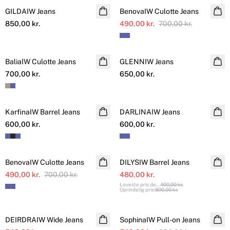
GILDAIW Jeans
NYHED
BenovaIW Culotte Jeans
850,00 kr.
490,00 kr.
700,00 kr.
BaliaIW Culotte Jeans
NYHED
GLENNIW Jeans
NYHED
700,00 kr.
650,00 kr.
KarfinaIW Barrel Jeans
NYHED
DARLINAIW Jeans
NYHED
600,00 kr.
600,00 kr.
SALE
SALE
BenovaIW Culotte Jeans
DILYSIW Barrel Jeans
490,00 kr.
700,00 kr.
480,00 kr.
Laveste pris de
...
400,00 kr.
Oprindelig pris
:
800,00 kr.
SALE
SALE
DEIRDRAIW Wide Jeans
SophinaIW Pull-on Jeans