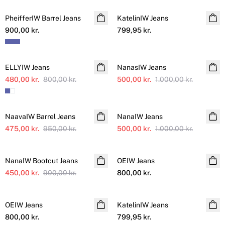
PheifferIW Barrel Jeans
KatelinIW Jeans
900,00 kr.
799,95 kr.
SALE
SALE
ELLYIW Jeans
NanasIW Jeans
480,00 kr.
800,00 kr.
500,00 kr.
1.000,00 kr.
SALE
SALE
NaavaIW Barrel Jeans
NanaIW Jeans
475,00 kr.
950,00 kr.
500,00 kr.
1.000,00 kr.
SALE
NanaIW Bootcut Jeans
OEIW Jeans
Online Exclusive
450,00 kr.
900,00 kr.
800,00 kr.
OEIW Jeans
Online Exclusive
KatelinIW Jeans
800,00 kr.
799,95 kr.