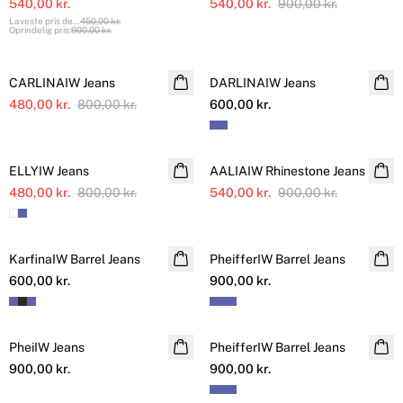
540,00 kr.
540,00 kr.
900,00 kr.
Laveste pris de
...
450,00 kr.
Oprindelig pris
:
900,00 kr.
SALE
CARLINAIW Jeans
DARLINAIW Jeans
NYHED
480,00 kr.
800,00 kr.
600,00 kr.
SALE
SALE
ELLYIW Jeans
AALIAIW Rhinestone Jeans
480,00 kr.
800,00 kr.
540,00 kr.
900,00 kr.
KarfinaIW Barrel Jeans
PheifferIW Barrel Jeans
600,00 kr.
900,00 kr.
PheiIW Jeans
PheifferIW Barrel Jeans
900,00 kr.
900,00 kr.