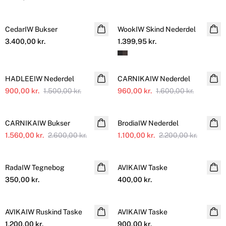
CedarIW Bukser
WookIW Skind Nederdel
3.400,00 kr.
1.399,95 kr.
SALE
SALE
HADLEEIW Nederdel
CARNIKAIW Nederdel
900,00 kr.
1.500,00 kr.
960,00 kr.
1.600,00 kr.
SALE
SALE
CARNIKAIW Bukser
Yderligere nedsat
BrodiaIW Nederdel
1.560,00 kr.
2.600,00 kr.
1.100,00 kr.
2.200,00 kr.
RadaIW Tegnebog
AVIKAIW Taske
NYHED
350,00 kr.
400,00 kr.
AVIKAIW Ruskind Taske
NYHED
AVIKAIW Taske
NYHED
1.200,00 kr.
900,00 kr.