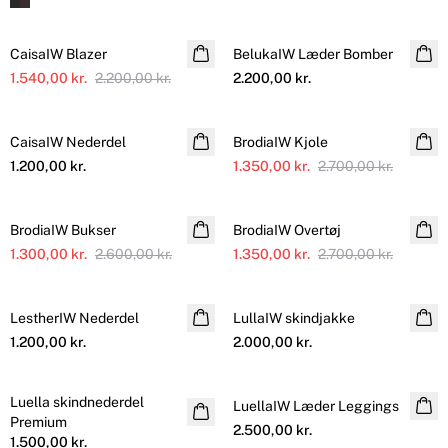
SALE
CaisaIW Blazer
BelukaIW Læder Bomber
Online Exclusive
1.540,00 kr.
2.200,00 kr.
2.200,00 kr.
SALE
CaisaIW Nederdel
BrodiaIW Kjole
1.200,00 kr.
1.350,00 kr.
2.700,00 kr.
SALE
SALE
BrodiaIW Bukser
BrodiaIW Overtøj
1.300,00 kr.
2.600,00 kr.
1.350,00 kr.
2.700,00 kr.
LestherIW Nederdel
LullaIW skindjakke
1.200,00 kr.
2.000,00 kr.
Luella skindnederdel
LuellaIW Læder Leggings
Premium
2.500,00 kr.
1.500,00 kr.