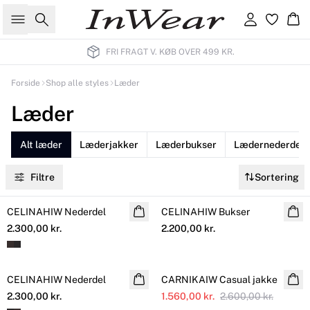
Søg
Log ind
Kur
FRI FRAGT V. KØB OVER 499 KR.
Forside
Shop alle styles
Læder
Læder
Alt læder
Læderjakker
Læderbukser
Lædernederdel
Filtre
Sortering
CELINAHIW Nederdel
NYHED
CELINAHIW Bukser
NYHED
2.300,00 kr.
2.200,00 kr.
SALE
CELINAHIW Nederdel
NYHED
CARNIKAIW Casual jakke
Yderligere nedsat
2.300,00 kr.
1.560,00 kr.
2.600,00 kr.