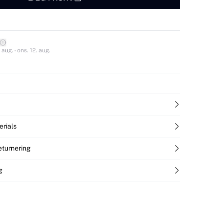
 aug. - ons. 12. aug.
erials
returnering
g