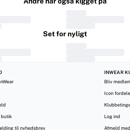
Andre har også kigget på
Set for nyligt
O
INWEAR K
InWear
Bliv medle
Icon fordel
eld
Klubbetinge
 butik
Log ind
elding til nyhedsbrev
Afmeld med