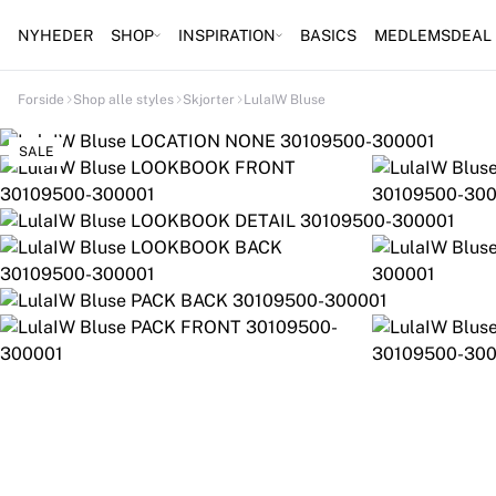
NYHEDER
SHOP
INSPIRATION
BASICS
MEDLEMSDEAL
Forside
Shop alle styles
Skjorter
LulaIW Bluse
SALE