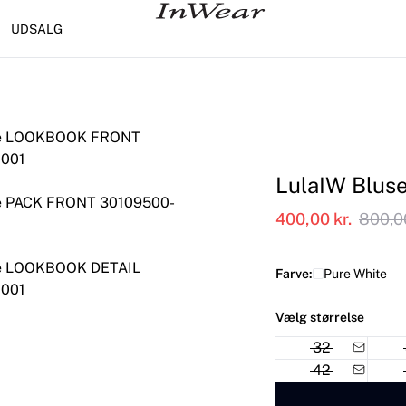
UDSALG
LulaIW Blus
400,00 kr.
800,00
Farve:
Pure White
Vælg størrelse
32
42