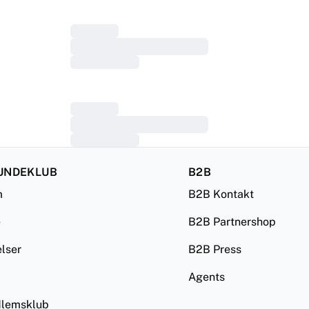
UNDEKLUB
B2B
m
B2B Kontakt
e
B2B Partnershop
lser
B2B Press
Agents
lemsklub