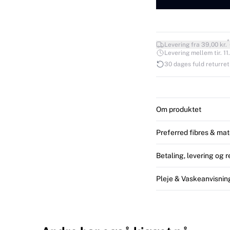
*
Levering fra 39,00 kr.
Levering mellem tir. 11.
30 dages fuld returret
Om produktet
Preferred fibres & mat
Betaling, levering og 
Pleje & Vaskeanvisnin