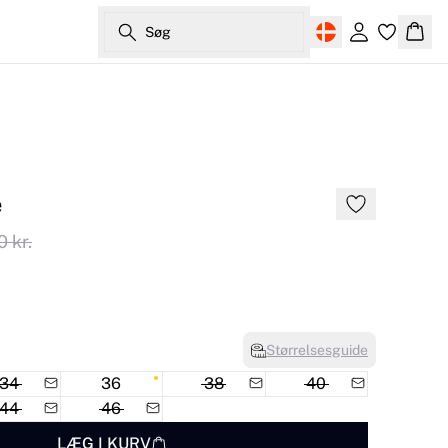
Søg
Log ind
Kurv
e
 kr.
Størrelsesguide
34
36
38
40
44
46
LÆG I KURV