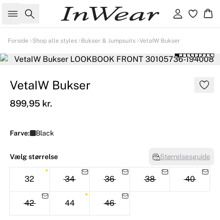
Søg
Log ind
Kur
Forside
Shop alle styles
Bukser & Jumpsuits
VetaIW Bukser
VetaIW Bukser
899,95 kr.
Farve:
Black
Vælg størrelse
Størrelsesguide
32
34
36
38
40
42
44
46