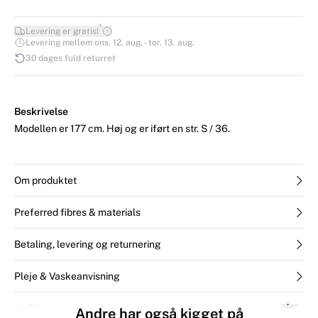
*
Levering er gratis!
Levering mellem ons. 12. aug. - tor. 13. aug.
30 dages fuld returret
Beskrivelse
Modellen er 177 cm. Høj og er iført en str. S / 36.
Om produktet
Preferred fibres & materials
Betaling, levering og returnering
Pleje & Vaskeanvisning
Previous slide
Next s
Andre har også kigget på