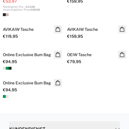
€53,97
€159,95
Niedrigster Pre
...
€44,98
Ursprünglicher Preis
:
€89,95
AVIKAIW Tasche
NEUHEITEN
AVIKAIW Tasche
NEUHEITEN
€119,95
€159,95
Online Exclusive Bum Bag
Online Exclusive
OEIW Tasche
Online Exclusive
€94,95
€79,95
Online Exclusive Bum Bag
Online Exclusive
€94,95