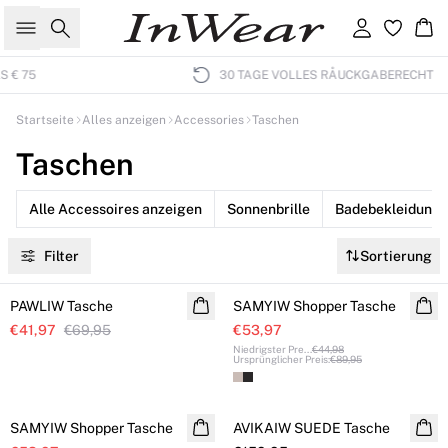
Suche
Einloggen
Wa
30 TAGE VOLLES RÅUCKGABERECHT
Startseite
Alles anzeigen
Accessories
Taschen
Taschen
Alle Accessoires anzeigen
Sonnenbrille
Badebekleidung
Filter
Sortierung
SALE
SALE
PAWLIW Tasche
SAMYIW Shopper Tasche
€41,97
€69,95
€53,97
Niedrigster Pre
...
€44,98
Ursprünglicher Preis
:
€89,95
SALE
SAMYIW Shopper Tasche
AVIKAIW SUEDE Tasche
NEUHEITEN