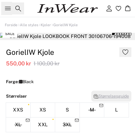
Søk
Logg inn
Ha
Forside
Alle styles
Kjoler
GorielIW Kjole
SALE
GorielIW Kjole
550,00 kr
1 100,00 kr
Farge:
Black
Størrelser
Størrelsesguide
XXS
XS
S
M
L
XL
XXL
3XL