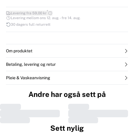
*
Levering fra 59,00 kr
Levering mellom ons 12. aug. - fre 14. aug.
30 dagers full returrett
Om produktet
Betaling, levering og retur
Pleie & Vaskeanvisning
Andre har også sett på
Sett nylig