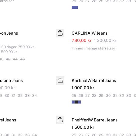
ørrelser
25
26
27
28
29
30
31
32
33
3
SALE
-on Jeans
CARLINAIW Jeans
780,00 kr
1 300,00 kr
e 30 dager
750,00 kr
Finnes i mange størrelser
1 500,00 kr
40
42
44
46
stone Jeans
KarfinaIW Barrel Jeans
00,00 kr
1 000,00 kr
9
30
31
32
33
34
25
26
27
28
29
30
31
32
33
3
rel Jeans
PheifferIW Barrel Jeans
1 500,00 kr
9
30
31
32
33
34
25
26
27
28
29
30
31
32
33
3