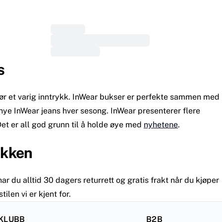
s
gjør et varig inntrykk. InWear bukser er perfekte sammen med
 nye InWear jeans hver sesong. InWear presenterer flere
Det er all god grunn til å holde øye med
nyhetene
.
ikken
r du alltid 30 dagers returrett og gratis frakt når du kjøper
len vi er kjent for.
KLUBB
B2B