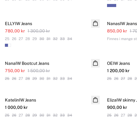
SALE
SALE
ELLYIW Jeans
NanasIW Jeans
780,00 kr
1 300,00 kr
850,00 kr
1 7
25
26
27
28
29
30
31
32
33
34
Finnes i mange st
SALE
NanaIW Bootcut Jeans
OEIW Jeans
Online Exclusiv
750,00 kr
1 500,00 kr
1 200,00 kr
25
26
27
28
29
30
31
32
33
34
25
26
27
28
2
KatelinIW Jeans
ElizaIW skinny
1 000,00 kr
900,00 kr
25
26
27
28
29
30
31
32
33
34
25
26
27
28
2