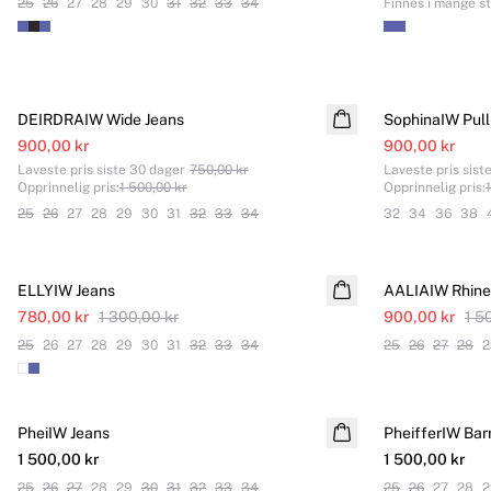
25
26
27
28
29
30
31
32
33
34
Finnes i mange st
SALE
SALE
DEIRDRAIW Wide Jeans
SophinaIW Pull
900,00 kr
900,00 kr
Laveste pris siste 30 dager
750,00 kr
Laveste pris sist
Opprinnelig pris
:
1 500,00 kr
Opprinnelig pris
:
25
26
27
28
29
30
31
32
33
34
32
34
36
38
SALE
SALE
ELLYIW Jeans
AALIAIW Rhine
780,00 kr
1 300,00 kr
900,00 kr
1 5
25
26
27
28
29
30
31
32
33
34
25
26
27
28
2
PheiIW Jeans
PheifferIW Bar
1 500,00 kr
1 500,00 kr
25
26
27
28
29
30
31
32
33
34
25
26
27
28
2