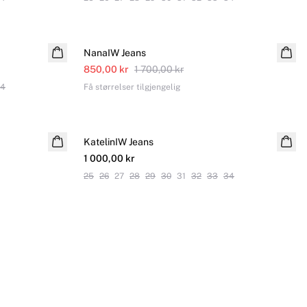
SALE
NanaIW Jeans
850,00 kr
1 700,00 kr
4
Få størrelser tilgjengelig
KatelinIW Jeans
1 000,00 kr
25
26
27
28
29
30
31
32
33
34