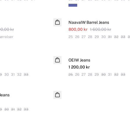
SALE
NaavaIW Barrel Jeans
00,00 kr
800,00 kr
1 600,00 kr
ørrelser
25
26
27
28
29
30
31
32
33
3
e
OEIW Jeans
Online Exclusive
1 200,00 kr
9
30
31
32
33
25
26
27
28
29
30
31
32
33
 Jeans
9
30
31
32
33