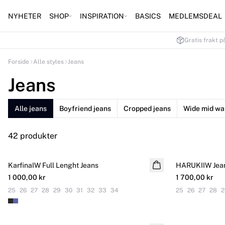
NYHETER
SHOP
INSPIRATION
BASICS
MEDLEMSDEAL
Gratis frakt p
Forside
Alle styles
Jeans
Jeans
Alle jeans
Boyfriend jeans
Cropped jeans
Wide mid wai
42 produkter
KarfinaIW Full Lenght Jeans
NYHET
HARUKIIW Jea
NYHET
1 000,00 kr
1 700,00 kr
25
26
27
28
29
30
31
32
33
34
25
26
27
28
2