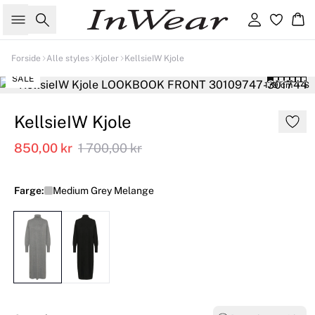
Søk
Logg inn
Ha
Forside
Alle styles
Kjoler
KellsieIW Kjole
SALE
179 cm • S
KellsieIW Kjole
850,00 kr
1 700,00 kr
Farge:
Medium Grey Melange