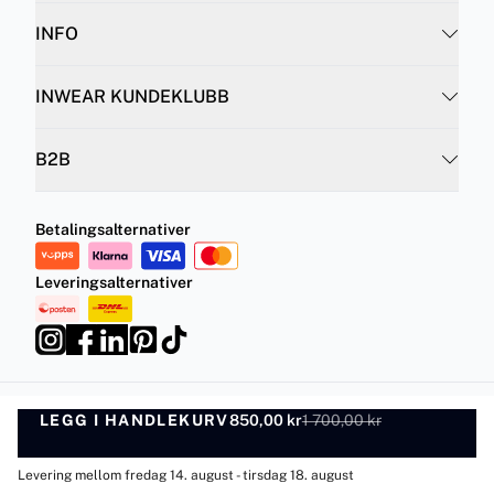
INFO
INWEAR KUNDEKLUBB
B2B
Betalingsalternativer
Leveringsalternativer
LEGG I HANDLEKURV
Personvernregler
Vilkår og betingelser
850,00 kr
1 700,00 kr
LEGG I HANDLEKURV
©
DK Company Online AS
2026
Levering mellom fredag 14. august - tirsdag 18. august