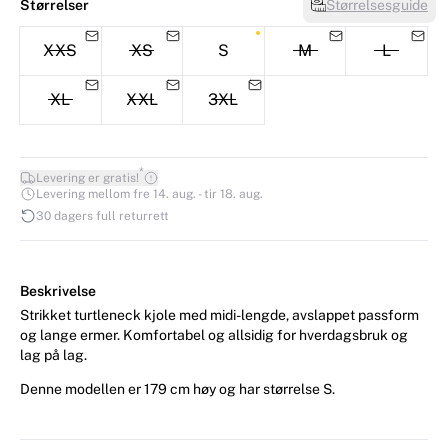
Størrelser
Størrelsesguide
XXS
XS
S
M
L
XL
XXL
3XL
*
Levering er gratis!
Levering mellom fre 14. aug. - tir 18. aug.
30 dagers full returrett
Beskrivelse
Strikket turtleneck kjole med midi-lengde, avslappet passform
og lange ermer. Komfortabel og allsidig for hverdagsbruk og
lag på lag.
Denne modellen er 179 cm høy og har størrelse S.