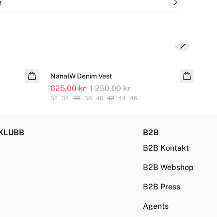
g
Next slide
SALE
S
NanaIW Denim Vest
Naa
625,00 kr
1 250,00 kr
80
32
34
36
38
40
42
44
46
Finn
KLUBB
B2B
B2B Kontakt
B2B Webshop
B2B Press
Agents