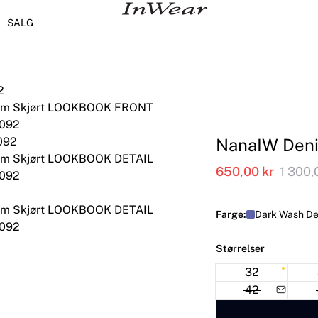
SALG
NanaIW Deni
650,00 kr
1 300,
Farge:
Dark Wash De
Størrelser
32
42