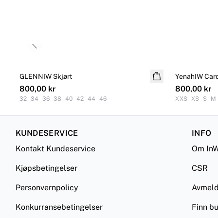
Previous slide
GLENNIW Skjørt
NYHET
YenahIW Car
NYHET
800,00 kr
800,00 kr
32
34
36
38
40
42
44
46
XXS
XS
S
M
KUNDESERVICE
INFO
Kontakt Kundeservice
Om InW
Kjøpsbetingelser
CSR
Personvernpolicy
Avmel
Konkurransebetingelser
Finn bu