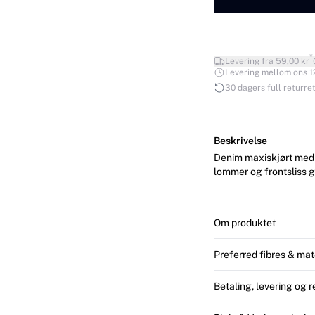
*
Levering fra 59,00 kr
Levering mellom ons 12.
30 dagers full returret
Beskrivelse
Denim maxiskjørt med 
lommer og frontsliss g
Om produktet
Preferred fibres & mat
Betaling, levering og r