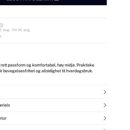
 aug. - fre 14. aug.
t
rett passform og komfortabel, høy midje. Praktiske
ir bevegelsesfrihet og allsidighet til hverdagsbruk.
erials
etur