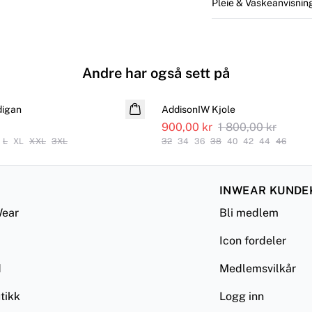
Pleie & Vaskeanvisnin
Andre har også sett på
SALE
digan
AddisonIW Kjole
900,00 kr
1 800,00 kr
L
XL
XXL
3XL
32
34
36
38
40
42
44
46
INWEAR KUNDE
ear
Bli medlem
Icon fordeler
d
Medlemsvilkår
tikk
Logg inn