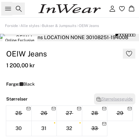
Søk
Logg inn
Ha
Forside
Alle styles
Bukser & Jumpsuits
OEIW Jeans
Online Exclusive
OEIW Jeans
1 200,00 kr
Farge:
Black
Størrelser
Størrelsesguide
25
26
27
28
29
30
31
32
33