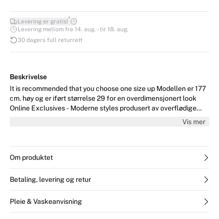
*
Levering er gratis!
Levering mellom fre 14. aug. - tir 18. aug.
30 dagers full returrett
Beskrivelse
It is recommended that you choose one size up Modellen er 177
cm. høy og er iført størrelse 29 for en overdimensjonert look
Online Exclusives - Moderne styles produsert av overflødige
materialer fra annen produksjon. Aldri på utsalg og eksklusivt
Vis mer
tilgjengelig på InWear.com Online Exclusives er forankret i
sentrale designverdier og består av nøkkel-styles du kan bygge
stilen din rundt.
Om produktet
Betaling, levering og retur
Pleie & Vaskeanvisning