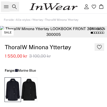
Søk
Logg inn
Ha
Forside
Alle styles
Yttertøy
ThoraIW Minona Yttertøy
179 cm • S
SALE
ThoraIW Minona Yttertøy
1 550,00 kr
3 100,00 kr
Farge:
Marine Blue