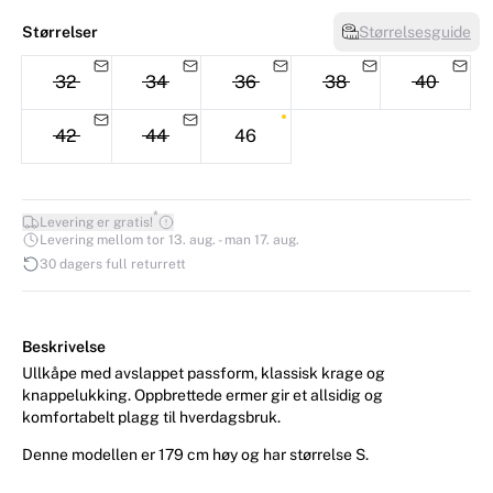
Størrelser
Størrelsesguide
32
34
36
38
40
42
44
46
*
Levering er gratis!
Levering mellom tor 13. aug. - man 17. aug.
30 dagers full returrett
Beskrivelse
Ullkåpe med avslappet passform, klassisk krage og
knappelukking. Oppbrettede ermer gir et allsidig og
komfortabelt plagg til hverdagsbruk.
Denne modellen er 179 cm høy og har størrelse S.