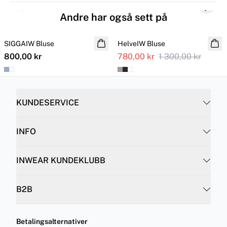
Previous slide
Next s
Andre har også sett på
SALE
SIGGAIW Bluse
NYHET
HelveIW Bluse
Ytterligere nedsatt
800,00 kr
780,00 kr
1 300,00 kr
KUNDESERVICE
INFO
INWEAR KUNDEKLUBB
B2B
Betalingsalternativer