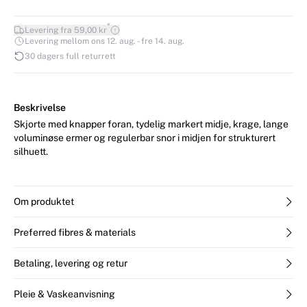
*
Levering fra 59,00 kr
Levering mellom ons 12. aug. - fre 14. aug.
30 dagers full returrett
Beskrivelse
Skjorte med knapper foran, tydelig markert midje, krage, lange
voluminøse ermer og regulerbar snor i midjen for strukturert
silhuett.
Om produktet
Preferred fibres & materials
Betaling, levering og retur
Pleie & Vaskeanvisning