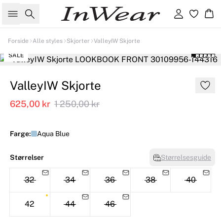
Søk
Logg inn
Ha
Forside
Alle styles
Skjorter
ValleyIW Skjorte
SALE
ValleyIW Skjorte
625,00 kr
1 250,00 kr
Farge:
Aqua Blue
Størrelser
Størrelsesguide
32
34
36
38
40
42
44
46