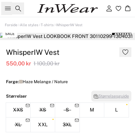
Søk
Logg inn
Ha
Forside
Alle styles
T-shirts
WhisperIW Vest
SALE
WhisperIW Vest
550,00 kr
1 100,00 kr
Farge:
Haze Melange / Nature
Størrelser
Størrelsesguide
XXS
XS
S
M
L
XL
XXL
3XL