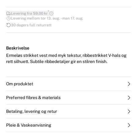
*
Levering fra 59,00 kr
Levering mellom tor 13. aug. - man 17. aug.
30 dagers full returrett
Beskrivelse
Ermeløs strikket vest med myk tekstur, ribbestrikket V-hals og
rett silhuett. Subtile ribbedetaljer gir en stilren finish.
Om produktet
Preferred fibres & materials
Betaling, levering og retur
Pleie & Vaskeanvisning