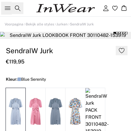
Zoeken
Inloggen
Wi
Voorpagina
Bekijk alle styles
Jurken
SendraIW Jurk
SendraIW Jurk
€119,95
Kleur:
Blue Serenity