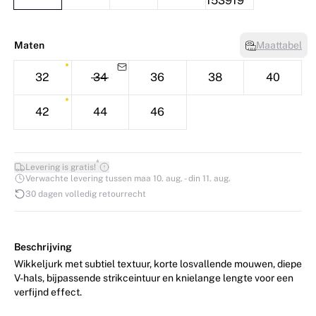
Maten
Maattabel
32
34
36
38
40
42
44
46
*
Levering is gratis!
Verwachte levering tussen maa 10. aug. - din 11. aug.
30 dagen volledig retourrecht
Beschrijving
Wikkeljurk met subtiel textuur, korte losvallende mouwen, diepe
V-hals, bijpassende strikceintuur en knielange lengte voor een
verfijnd effect.