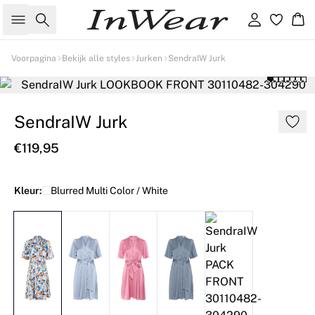
Zoeken
Inloggen
Wi
Voorpagina
Bekijk alle styles
Jurken
SendraIW Jurk
SendraIW Jurk
€119,95
Kleur:
Blurred Multi Color / White