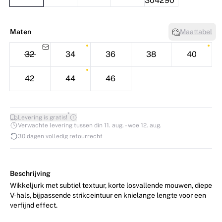
Maten
Maattabel
32
34
36
38
40
42
44
46
*
Levering is gratis!
Verwachte levering tussen din 11. aug. - woe 12. aug.
30 dagen volledig retourrecht
Beschrijving
Wikkeljurk met subtiel textuur, korte losvallende mouwen, diepe
V-hals, bijpassende strikceintuur en knielange lengte voor een
verfijnd effect.