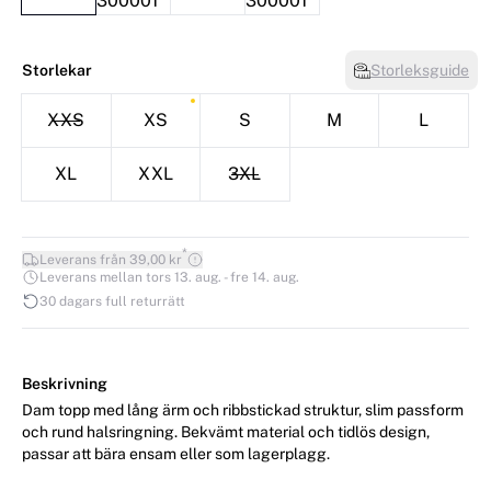
Storlekar
Storleksguide
XXS
XS
S
M
L
XL
XXL
3XL
*
Leverans från 39,00 kr
Leverans mellan tors 13. aug. - fre 14. aug.
30 dagars full returrätt
Beskrivning
Dam topp med lång ärm och ribbstickad struktur, slim passform
och rund halsringning. Bekvämt material och tidlös design,
passar att bära ensam eller som lagerplagg.