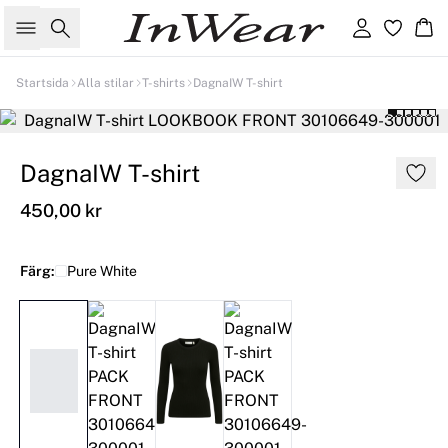
Sök
Logga in
Ko
Startsida
Alla stilar
T-shirts
DagnaIW T-shirt
DagnaIW T-shirt
450,00 kr
Färg:
Pure White