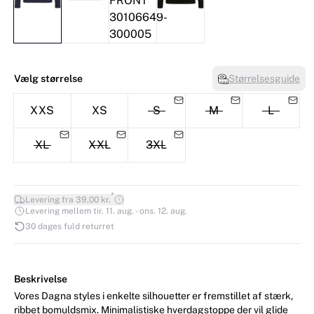
Vælg størrelse
Størrelsesguide
XXS
XS
S
M
L
XL
XXL
3XL
*
Levering fra 39,00 kr.
Levering mellem tir. 11. aug. - ons. 12. aug.
30 dages fuld returret
Beskrivelse
Vores Dagna styles i enkelte silhouetter er fremstillet af stærk,
ribbet bomuldsmix. Minimalistiske hverdagstoppe der vil glide