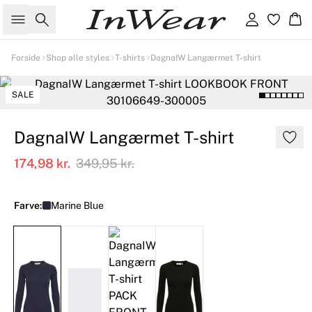
Søg
Log ind
Kur
Forside
Shop alle styles
T-shirts
DagnaIW Langærmet T-shirt
SALE
DagnaIW Langærmet T-shirt
174,98 kr.
349,95 kr.
Farve:
Marine Blue