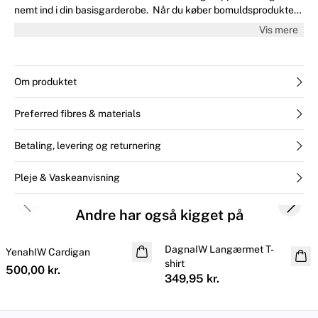
nemt ind i din basisgarderobe. Når du køber bomuldsprodukter
fra InWear, støtter du bæredygtig dyrkning. Dette produkt
Vis mere
indeholder mindst 50% bomuld, der er dedikeret til, at dyrke
Better Cotton og investerer i Better Cotton Initiative. Det betyder
ikke, at produktet består af fysisk sporbar Better Cotton. Læs
mere her: bettercotton.org/massbalance
Om produktet
Preferred fibres & materials
Betaling, levering og returnering
Pleje & Vaskeanvisning
Previous slide
Next s
Andre har også kigget på
DagnaIW Langærmet T-
YenahIW Cardigan
NYHED
shirt
500,00 kr.
349,95 kr.