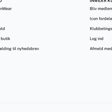
O
INWEAR K
InWear
Bliv medle
Icon fordel
eld
Klubbetinge
 butik
Log ind
elding til nyhedsbrev
Afmeld med