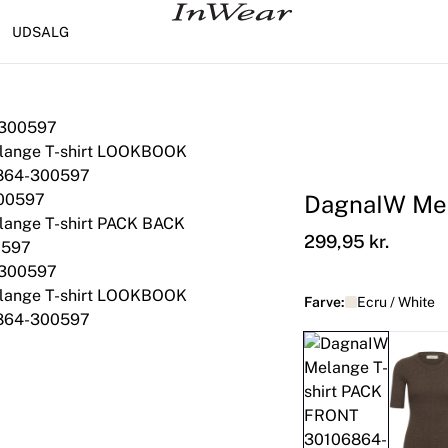
UDSALG
DagnaIW Mel
299,95 kr.
Farve:
Ecru / White