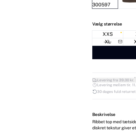
Vælg størrelse
XXS
XL
*
Levering fra 39,00 kr.
Levering mellem tir. 11.
30 dages fuld returret
Beskrivelse
Ribbet top med tætsidd
diskret tekstur giver e