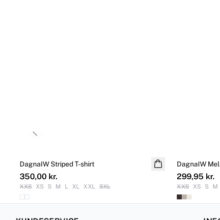
Previous slide
DagnaIW Striped T-shirt
NYHED
DagnaIW Mela
NYHED
350,00 kr.
299,95 kr.
XXS
XS
S
M
L
XL
XXL
3XL
XXS
XS
S
M