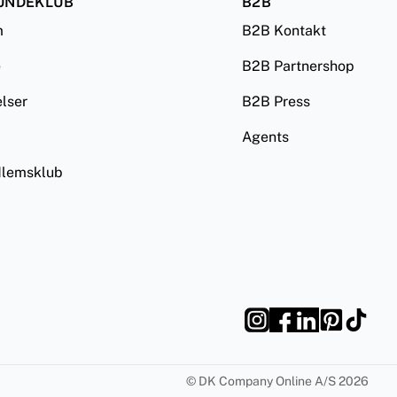
UNDEKLUB
B2B
m
B2B Kontakt
e
B2B Partnershop
lser
B2B Press
Agents
lemsklub
©
DK Company Online A/S
2026