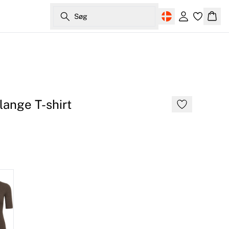
Søg
Log ind
Kurv
ange T-shirt