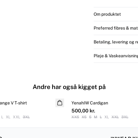
Om produktet
Preferred fibres & mat
Betaling, levering og 
Pleje & Vaskeanvisnin
Andre har også kigget på
nge V T-shirt
YenahIW Cardigan
NYHED
500,00 kr.
L
XL
XXL
3XL
XXS
XS
S
M
L
XL
XXL
3XL