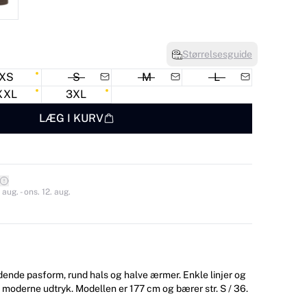
Størrelsesguide
XS
S
M
L
XXL
3XL
LÆG I KURV
 aug. - ons. 12. aug.
ende pasform, rund hals og halve ærmer. Enkle linjer og
t moderne udtryk. Modellen er 177 cm og bærer str. S / 36.