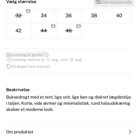
Vælg størrelse
Størrelsesguide
32
34
36
38
40
42
44
46
*
Levering er gratis!
Levering mellem tir. 11. aug. - ons. 12. aug.
30 dages fuld returret
Beskrivelse
Buksedragt med et rent, lige snit, lige ben og diskret lægdetalje
i taljen. Korte, vide ærmer og minimalistisk, rund halsudskæring
skaber et moderne look.
Om produktet