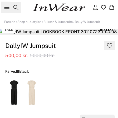
Søg
Log ind
Kur
Forside
Shop alle styles
Bukser & Jumpsuits
DallyIW Jumpsuit
SALE
DallyIW Jumpsuit
500,00 kr.
1.000,00 kr.
Farve:
Black