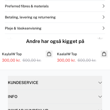
Preferred fibres & materials
Betaling, levering og returnering
Pleje & Vaskeanvisning
Previous slide
Next s
Andre har også kigget på
SALE
SALE
KaylaIW Top
KaalaIW Top
300,00 kr.
600,00 kr.
300,00 kr.
600,00 kr.
KUNDESERVICE
INFO