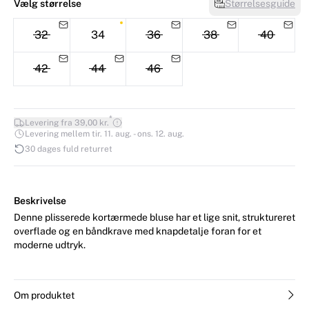
Vælg størrelse
Størrelsesguide
32
34
36
38
40
42
44
46
*
Levering fra 39,00 kr.
Levering mellem tir. 11. aug. - ons. 12. aug.
30 dages fuld returret
Beskrivelse
Denne plisserede kortærmede bluse har et lige snit, struktureret
overflade og en båndkrave med knapdetalje foran for et
moderne udtryk.
Om produktet