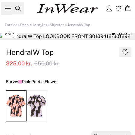
Søg
Log ind
Kur
Forside
Shop alle styles
Skjorter
HendraIW Top
SALE
HendraIW Top
325,00 kr.
650,00 kr.
Farve:
Pink Poetic Flower