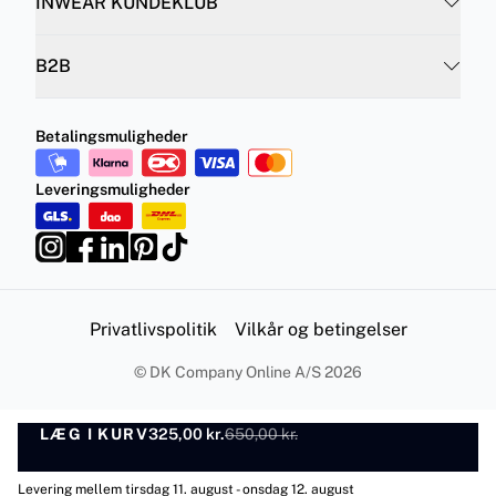
INWEAR KUNDEKLUB
B2B
Betalingsmuligheder
Leveringsmuligheder
Privatlivspolitik
Vilkår og betingelser
©
DK Company Online A/S
2026
LÆG I KURV
325,00 kr.
650,00 kr.
LÆG I KURV
Levering mellem tirsdag 11. august - onsdag 12. august