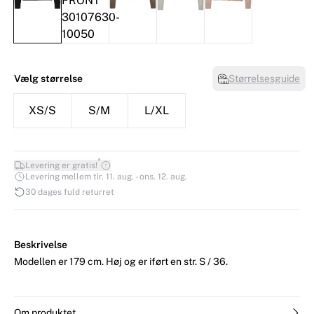
Vælg størrelse
Størrelsesguide
XS/S
S/M
L/XL
*
Levering er gratis!
Levering mellem tir. 11. aug. - ons. 12. aug.
30 dages fuld returret
Beskrivelse
Modellen er 179 cm. Høj og er iført en str. S / 36.
Om produktet