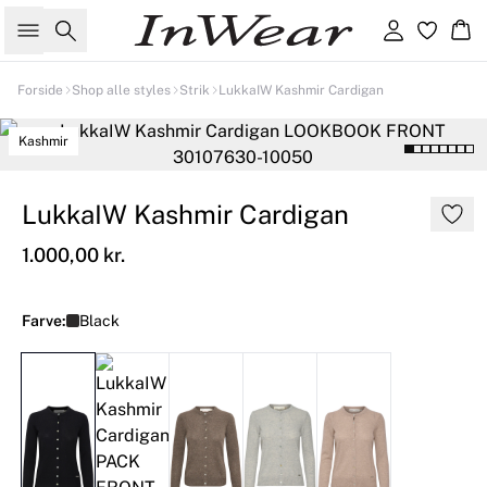
Søg
Log ind
Kur
Forside
Shop alle styles
Strik
LukkaIW Kashmir Cardigan
Kashmir
LukkaIW Kashmir Cardigan
1.000,00 kr.
Farve:
Black