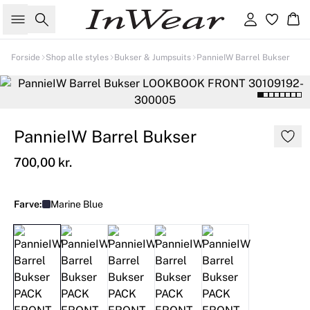
Søg
Log ind
Kur
Forside
Shop alle styles
Bukser & Jumpsuits
PannieIW Barrel Bukser
PannieIW Barrel Bukser
700,00 kr.
Farve:
Marine Blue