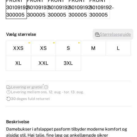
Vælg størrelse
Størrelsesguide
XXS
XS
S
M
L
XL
XXL
3XL
*
Levering er gratis!
Levering mellem ons. 12. aug. - tor. 13. aug.
30 dages fuld returret
Beskrivelse
Damebukser i afslappet pasform tilbyder moderne komfort og
alsidig stil. Høj talje, fine læg og ankellængde sikrer