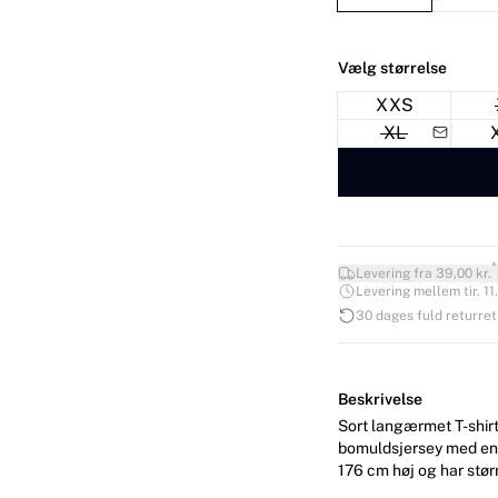
Vælg størrelse
XXS
XL
*
Levering fra 39,00 kr.
Levering mellem tir. 11.
30 dages fuld returret
Beskrivelse
Sort langærmet T-shirt
bomuldsjersey med en let 
176 cm høj og har stør