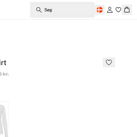
Søg
Log ind
Kurv
rt
 kr.