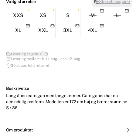
Vælg størrelse
Størrelsesguide
XXS
XS
S
M
L
XL
XXL
3XL
4XL
*
Levering er gratis!
Levering mellem tir. 11. aug. - ons. 12. aug.
30 dages fuld returret
Beskrivelse
Lang åben cardigan med lange ærmer. Cardiganen har en
almindelig pasform. Modellen er 172 cm høj og bærer størrelse
S / 36.
Om produktet