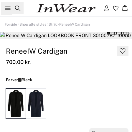
Søg
Log ind
Kur
Forside
Shop alle styles
Strik
ReneeIW Cardigan
ReneeIW Cardigan
700,00 kr.
Farve:
Black