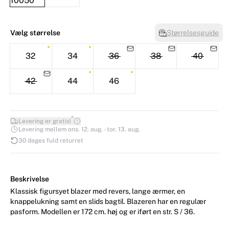
Vælg størrelse
Størrelsesguide
32
34
36
38
40
42
44
46
*
Levering er gratis!
Levering mellem ons. 12. aug. - tor. 13. aug.
30 dages fuld returret
Beskrivelse
Klassisk figursyet blazer med revers, lange ærmer, en
knappelukning samt en slids bagtil. Blazeren har en regulær
pasform. Modellen er 172 cm. høj og er iført en str. S / 36.