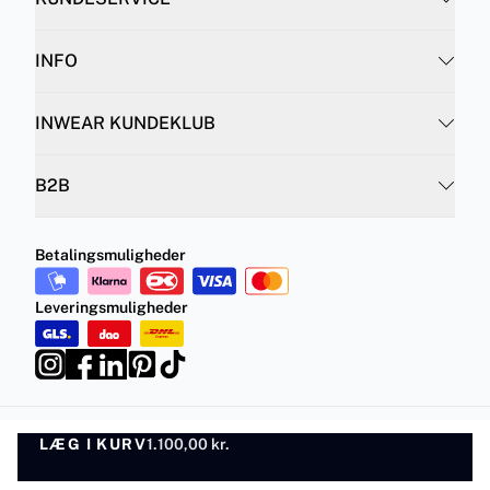
INFO
INWEAR KUNDEKLUB
B2B
Betalingsmuligheder
Leveringsmuligheder
LÆG I KURV
Privatlivspolitik
1.100,00 kr.
Vilkår og betingelser
LÆG I KURV
©
DK Company Online A/S
2026