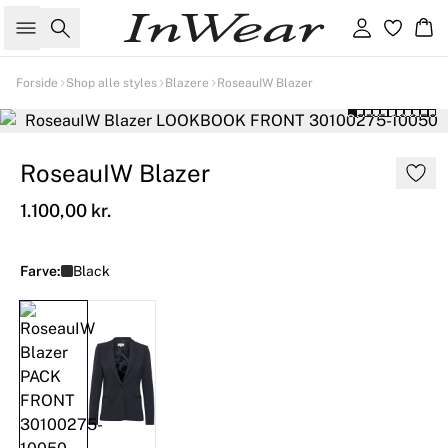
Søg
Log ind
Kur
Forside
Shop alle styles
Blazere
RoseauIW Blazer
RoseauIW Blazer
1.100,00 kr.
Farve:
Black