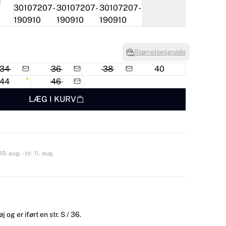
Størrelsesguide
34
36
38
40
44
46
LÆG I KURV
 aug. - tir. 11. aug.
og er iført en str. S / 36.