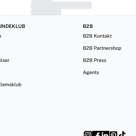
UNDEKLUB
B2B
m
B2B Kontakt
e
B2B Partnershop
lser
B2B Press
Agents
lemsklub