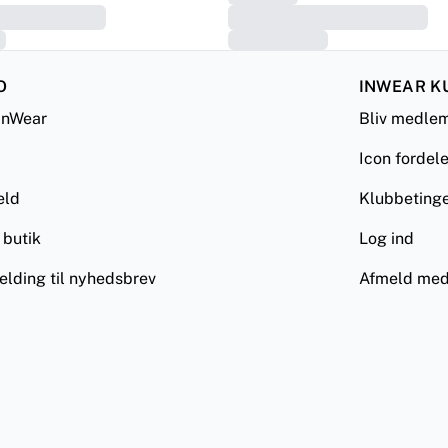
O
INWEAR K
InWear
Bliv medle
Icon fordel
eld
Klubbetinge
 butik
Log ind
elding til nyhedsbrev
Afmeld med