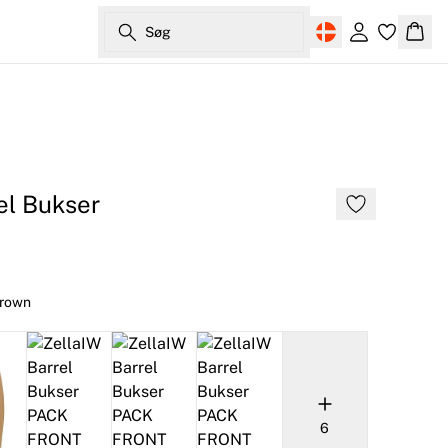
Søg
Log ind
Kurv
el Bukser
Brown
6