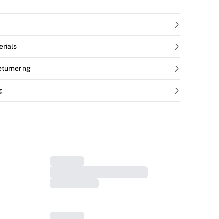
erials
returnering
g