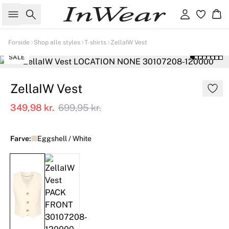
Søg
Log ind
Kur
Forside
Shop alle styles
T-shirts
ZellaIW Vest
SALE
ZellaIW Vest
349,98 kr.
699,95 kr.
Farve:
Eggshell / White