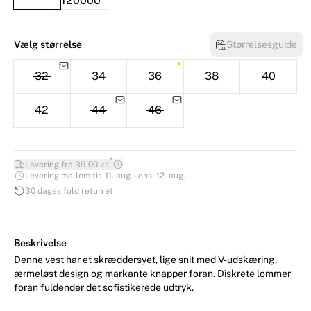
Vælg størrelse
Størrelsesguide
32
34
36
38
40
42
44
46
*
Levering fra 39,00 kr.
Levering mellem tir. 11. aug. - ons. 12. aug.
30 dages fuld returret
Beskrivelse
Denne vest har et skræddersyet, lige snit med V-udskæring,
ærmeløst design og markante knapper foran. Diskrete lommer
foran fuldender det sofistikerede udtryk.