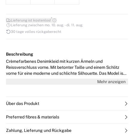
*
Lieferung ist kostenlos!
Lieferung zwischen mo. 10. aug. - di. 11. aug.
30 tage volles rückgaberecht
Beschreibung
Crèmefarbenes Denimkleid mit kurzen Ärmeln und
Reissverschluss vorne. Mit betonter Taille und einem Schlitz
vorne für eine moderne und schlichte Silhouette. Das Model ist
176 cm gross und trägt Grösse 36/S.
Mehr anzeigen
Über das Produkt
Preferred fibres & materials
Zahlung, Lieferung und Rückgabe