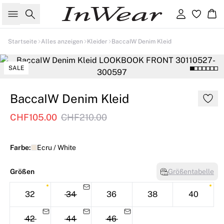
Suche
Einloggen
Wa
Startseite
Alles anzeigen
Kleider
BaccaIW Denim Kleid
SALE
BaccaIW Denim Kleid
CHF105.00
CHF210.00
Farbe:
Ecru / White
Größen
Größentabelle
32
34
36
38
40
42
44
46