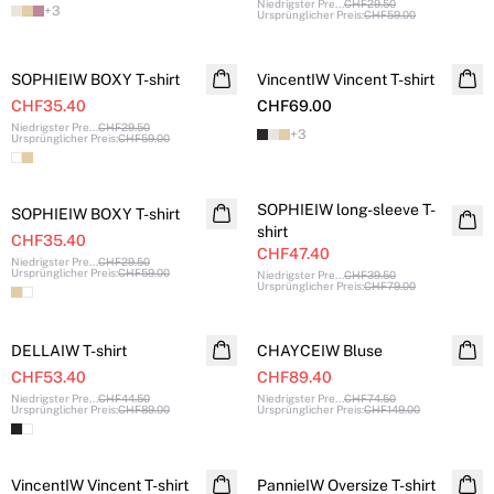
Niedrigster Pre
...
CHF29.50
+
3
Ursprünglicher Preis
:
CHF59.00
SALE
SOPHIEIW BOXY T-shirt
VincentIW Vincent T-shirt
CHF35.40
CHF69.00
Niedrigster Pre
...
CHF29.50
+
3
Ursprünglicher Preis
:
CHF59.00
SALE
SALE
SOPHIEIW long-sleeve T-
SOPHIEIW BOXY T-shirt
shirt
CHF35.40
CHF47.40
Niedrigster Pre
...
CHF29.50
Ursprünglicher Preis
:
CHF59.00
Niedrigster Pre
...
CHF39.50
Ursprünglicher Preis
:
CHF79.00
SALE
SALE
DELLAIW T-shirt
CHAYCEIW Bluse
CHF53.40
CHF89.40
Niedrigster Pre
...
CHF44.50
Niedrigster Pre
...
CHF74.50
Ursprünglicher Preis
:
CHF89.00
Ursprünglicher Preis
:
CHF149.00
SALE
VincentIW Vincent T-shirt
PannieIW Oversize T-shirt