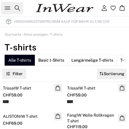
Suche
Einloggen
Wa
69 CHF
30 TAGE VOLLES RÅUCKGABERECHT
Startseite
Alles anzeigen
T-shirts
T-shirts
Alle T-shirts
Basic t-Shirts
Langärmelige T-shirts
T-Sh
Filter
Sortierung
TrissaIW T-shirt
NEUHEITEN
TrissaIW T-shirt
NEUHEITEN
CHF59.00
CHF59.00
FangIW Wolle Rollkragen
ALISTONIW T-shirt
NEUHEITEN
NEUHEITEN
T-shirt
CHF69.00
CHF119.00