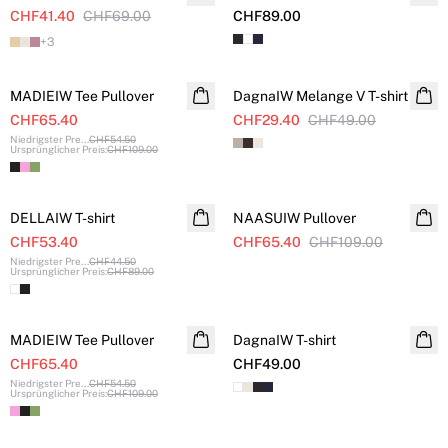
CHF41.40
CHF69.00
CHF89.00
+
3
SALE
SALE
MADIEIW Tee Pullover
DagnaIW Melange V T-shirt
CHF65.40
CHF29.40
CHF49.00
Niedrigster Pre
...
CHF54.50
Ursprünglicher Preis
:
CHF109.00
SALE
SALE
DELLAIW T-shirt
NAASUIW Pullover
CHF53.40
CHF65.40
CHF109.00
Niedrigster Pre
...
CHF44.50
Ursprünglicher Preis
:
CHF89.00
SALE
MADIEIW Tee Pullover
DagnaIW T-shirt
CHF65.40
CHF49.00
Niedrigster Pre
...
CHF54.50
Ursprünglicher Preis
:
CHF109.00
SALE