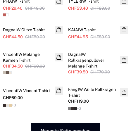
PFIAIW T-shirt
TYLERIW T-shirt
CHF29.40
CHF49.00
CHF53.40
CHF89.00
SALE
SALE
DagnaIW Glitze T-shirt
KAIAIW T-shirt
CHF44.50
CHF89.00
CHF44.95
CHF89.90
SALE
SALE
VincentIW Melange
DagnaIW
Karmen T-shirt
Rollkragenpullover
CHF34.50
CHF69.00
Melange T-shirt
CHF39.50
CHF79.00
FangIW Wolle Rollkragen
VincentIW Vincent T-shirt
NEUHEITEN
T-shirt
CHF69.00
CHF119.00
+
3
+
3
Nächste Seite ansehen