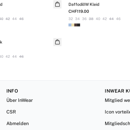
id
DaffodilIW Kleid
NEUHEITEN
CHF119.00
40
42
44
46
32
34
36
38
40
42
44
46
ck
40
42
44
46
INFO
INWEAR 
Über InWear
Mitglied w
CSR
Icon vorteil
Abmelden
Mitgliedsc