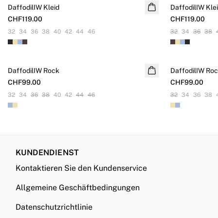
DaffodilIW Kleid
NEUHEITEN
DaffodilIW Kle
NEUHEITEN
CHF119.00
CHF119.00
32
34
36
38
40
42
44
46
32
34
36
38
DaffodilIW Rock
NEUHEITEN
DaffodilIW Ro
NEUHEITEN
CHF99.00
CHF99.00
32
34
36
38
40
42
44
46
32
34
36
38
KUNDENDIENST
Kontaktieren Sie den Kundenservice
Allgemeine Geschäftbedingungen
Datenschutzrichtlinie