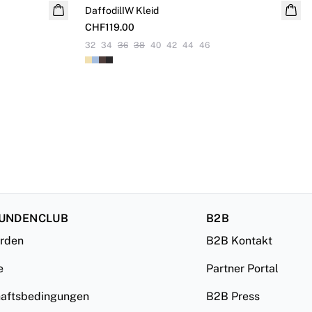
DaffodilIW Kleid
NEUHEITEN
CHF119.00
32
34
36
38
40
42
44
46
KUNDENCLUB
B2B
erden
B2B Kontakt
e
Partner Portal
haftsbedingungen
B2B Press