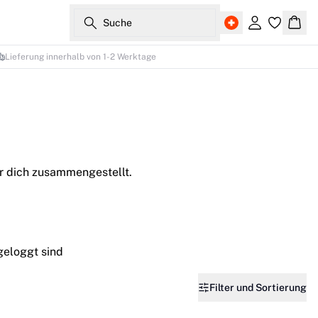
Suche
Einloggen
Ware
Lieferung innerhalb von 1-2 Werktage
ür dich zusammengestellt.
geloggt sind
Filter und Sortierung