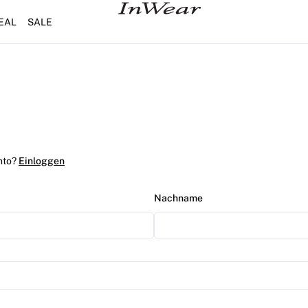
EAL
SALE
nto?
Einloggen
Nachname