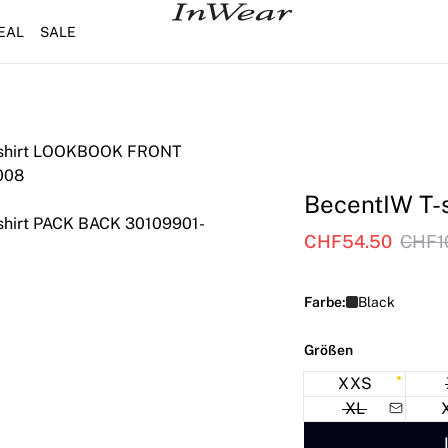
EAL
SALE
BecentIW T-s
CHF54.50
CHF1
Farbe:
Black
Größen
XXS
XL