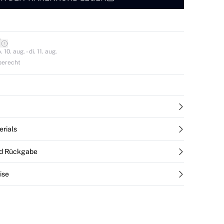
*
0. aug. - di. 11. aug.
berecht
erials
nd Rückgabe
ise