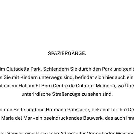
SPAZIERGÄNGE:
im Ciutadella Park. Schlendern Sie durch den Park und gen
 Sie mit Kindern unterwegs sind, befindet sich hier auch ein
mit einem Halt im El Born Centre de Cultura i Memòria, wo Ü
unterirdische Straßenzüge zu sehen sind.
chten Seite liegt die Hofmann Patisserie, bekannt für ihre De
a Maria del Mar – ein beeindruckendes Bauwerk, das auch inn
 del Senyor, eine klassische Adresse für Vermut oder Wein m