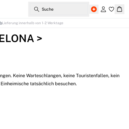
Suche
Einloggen
Ware
Lieferung innerhalb von 1-2 Werktage
ELONA >
ingen. Keine Warteschlangen, keine Touristenfallen, kein
Einheimische tatsächlich besuchen.