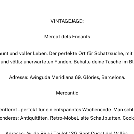
VINTAGEJAGD:
Mercat dels Encants
bunt und voller Leben. Der perfekte Ort für Schatzsuche, mit
nd völlig unerwarteten Funden. Behalte deine Tasche im Blick
Adresse: Avinguda Meridiana 69, Glòries, Barcelona.
Mercantic
entfernt – perfekt für ein entspanntes Wochenende. Man schl
nderes: Antiquitäten, Retro-Möbel, alte Schallplatten, Cockt
Adresse: Av. de Rius i Taulet 120, Sant Cugat del Vallès.