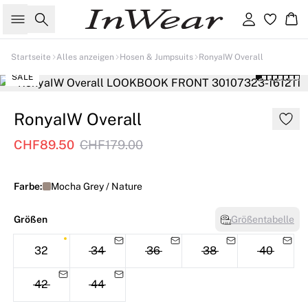
Suche
Einloggen
Wa
Startseite
Alles anzeigen
Hosen & Jumpsuits
RonyaIW Overall
SALE
RonyaIW Overall
CHF89.50
CHF179.00
Farbe:
Mocha Grey / Nature
Größen
Größentabelle
32
34
36
38
40
42
44