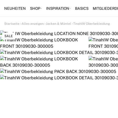
NEUHEITEN
SHOP
INSPIRATION
BASICS
MITGLIEDERD
Startseite
Alles anzeigen
Jacken & Mäntel
TinahIW Oberbekleidung
SALE