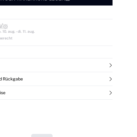
*
s!
0. aug. - di. 11. aug.
berecht
nd Rückgabe
ise