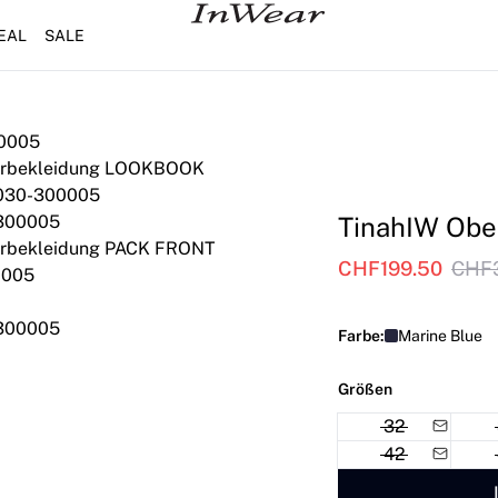
EAL
SALE
TinahIW Obe
CHF199.50
CHF
Farbe:
Marine Blue
Größen
32
42