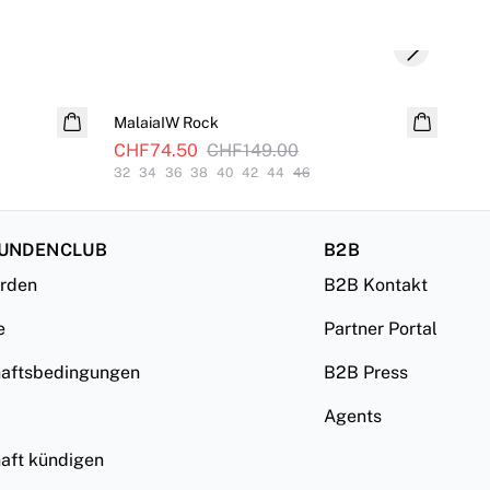
Next slide
SALE
MalaiaIW Rock
Zil
CHF74.50
CHF149.00
CH
32
34
36
38
40
42
44
46
32
KUNDENCLUB
B2B
erden
B2B Kontakt
e
Partner Portal
haftsbedingungen
B2B Press
Agents
haft kündigen