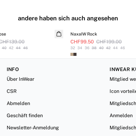
andere haben sich auch angesehen
SALE
ose
NaxaIW Rock
CHF139.00
CHF99.50
CHF199.00
40
42
44
46
32
34
36
38
40
42
44
46
INFO
INWEAR 
Über InWear
Mitglied w
CSR
Icon vorteil
Abmelden
Mitgliedsc
Geschäft finden
Anmelden
Newsletter-Anmeldung
Mitgliedsc