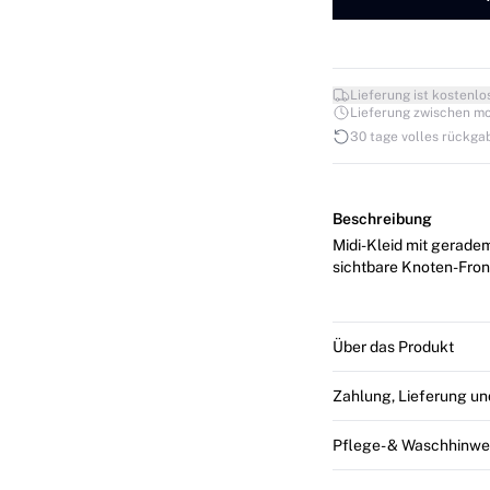
Lieferung ist kostenlo
Lieferung zwischen mo. 1
30 tage volles rückga
Beschreibung
Midi-Kleid mit gerade
sichtbare Knoten-Front
Über das Produkt
Zahlung, Lieferung u
Pflege- & Waschhinwe