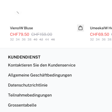
Previous slide
SALE
SALE
VienoIW Bluse
UmeekaIW H
CHF79.50
CHF159.00
CHF69.50
32
34
36
38
40
42
44
46
32
34
36
38
KUNDENDIENST
Kontaktieren Sie den Kundenservice
Allgemeine Geschäftbedingungen
Datenschutzrichtlinie
Teilnahmebedingungen
Grossentabelle