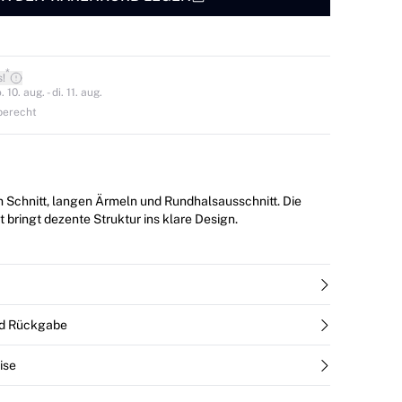
*
s!
0. aug. - di. 11. aug.
berecht
m Schnitt, langen Ärmeln und Rundhalsausschnitt. Die
 bringt dezente Struktur ins klare Design.
nd Rückgabe
ise