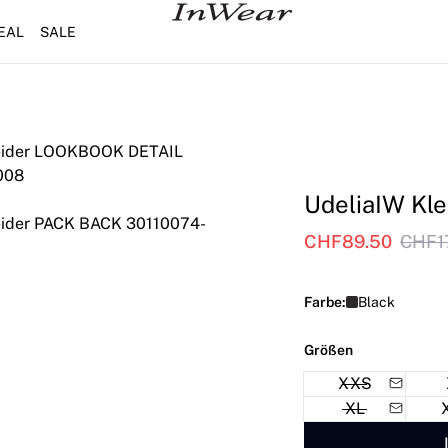
EAL
SALE
UdeliaIW Kle
CHF89.50
CHF1
Farbe:
Black
Größen
XXS
XL