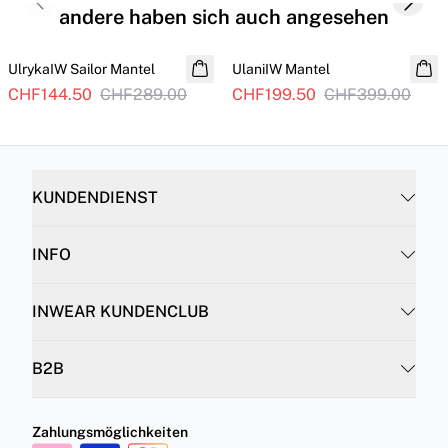
Previous slide
Next s
andere haben sich auch angesehen
SALE
SALE
UlrykaIW Sailor Mantel
UlaniIW Mantel
CHF144.50
CHF289.00
CHF199.50
CHF399.00
KUNDENDIENST
INFO
INWEAR KUNDENCLUB
B2B
Zahlungsmöglichkeiten