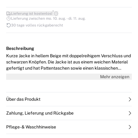
*
Lieferung ist kostenlos!
Lieferung zwischen mo. 10. aug. - di. 11. aug.
30 tage volles rückgaberecht
Beschreibung
Kurze Jacke in hellem Beige mit doppelreihigem Verschluss und
schwarzen Knöpfen. Die Jacke ist aus einem weichen Material
gefertigt und hat Pattentaschen sowie einen klassischen
Kragen für einen eleganten Look. Das Model ist 178 cm gross
Mehr anzeigen
und trägt Grösse 36/S.
Über das Produkt
Zahlung, Lieferung und Rückgabe
Pflege- & Waschhinweise