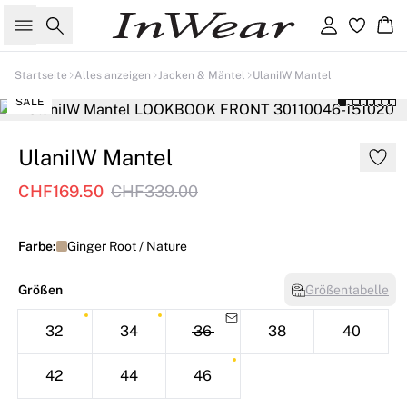
Suche
Einloggen
Wa
Startseite
Alles anzeigen
Jacken & Mäntel
UlaniIW Mantel
SALE
UlaniIW Mantel
CHF169.50
CHF339.00
Farbe:
Ginger Root / Nature
Größen
Größentabelle
32
34
36
38
40
42
44
46